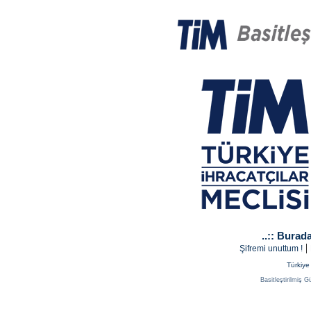
..:: Burada
|
Şifremi unuttum !
Türkiye 
Basitleştirilmiş Gü